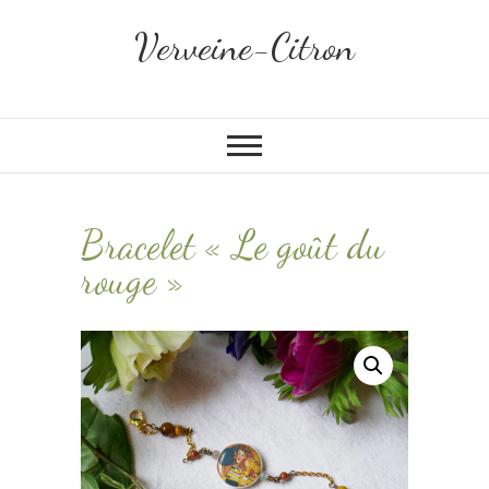
Skip
Verveine-Citron
to
content
Bracelet « Le goût du
rouge »