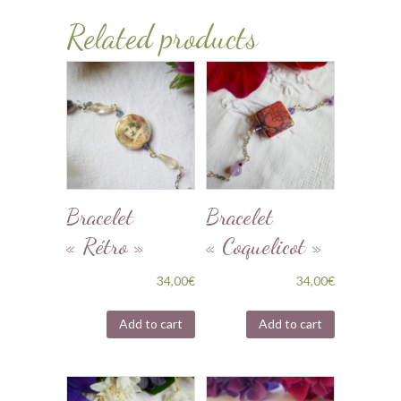
Related products
Bracelet
Bracelet
« Rétro »
« Coquelicot »
34,00
€
34,00
€
Add to cart
Add to cart