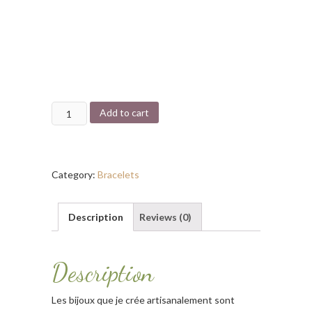
Bracelet
Add to cart
"Le
goût
du
Category:
Bracelets
rouge"
quantity
Description
Reviews (0)
Description
Les bijoux que je crée artisanalement sont