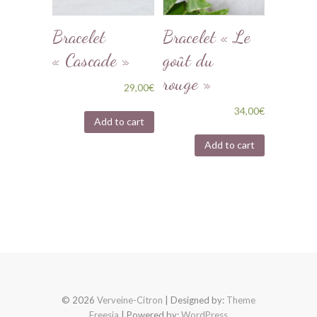
Bracelet
Bracelet « Le
« Cascade »
goût du
rouge »
29,00
€
34,00
€
Add to cart
Add to cart
© 2026
Verveine-Citron
| Designed by:
Theme
Freesia
| Powered by:
WordPress